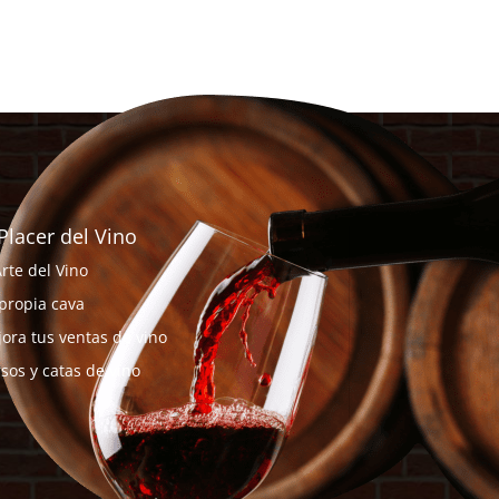
 Placer del Vino
Arte del Vino
propia cava
ora tus ventas de vino
sos y catas de vino