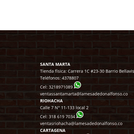
SANTA MARTA
Tienda física: Carrera 1C #23-30 Barrio Bellavi
Teléfonos:
4378807
Cel:
3218971089
ventassantamarta@lamesadedonalfonso.co
RIOHACHA
Calle 7 N° 11-133 local 2
Cel:
318 619 7034
ventasriohacha@lamesadedonalfonso.co
CARTAGENA