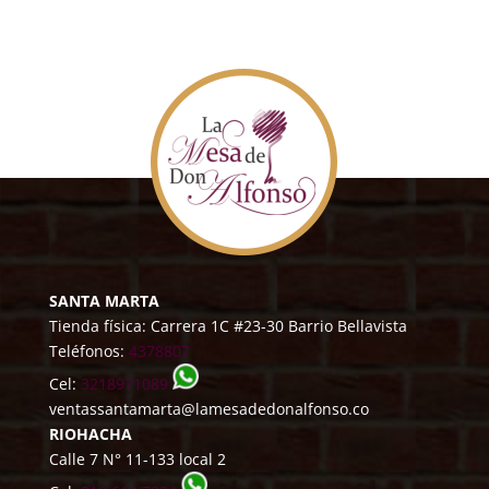
SANTA MARTA
Tienda física: Carrera 1C #23-30 Barrio Bellavista
Teléfonos:
4378807
Cel:
3218971089
ventassantamarta@lamesadedonalfonso.co
RIOHACHA
Calle 7 N° 11-133 local 2