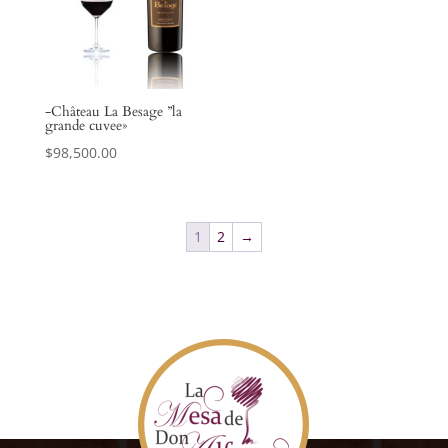
-Château La Besage ”la
grande cuvee»
$
98,500.00
1
2
→