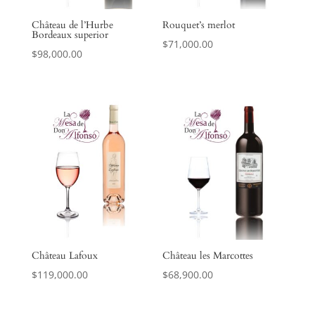
Château de l’Hurbe
Rouquet’s merlot
Bordeaux superior
$
71,000.00
$
98,000.00
Château Lafoux
Château les Marcottes
$
119,000.00
$
68,900.00