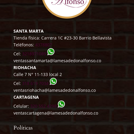
SANTA MARTA
Tienda física: Carrera 1C #23-30 Barrio Bellavista
Teléfonos:
4378807
Cel:
3218971089
ventassantamarta@lamesadedonalfonso.co
RIOHACHA
Calle 7 N° 11-133 local 2
Cel:
318 619 7034
ventasriohacha@lamesadedonalfonso.co
CARTAGENA
Celular:
320 552 4298
ventascartagena@lamesadedonalfonso.co
Políticas