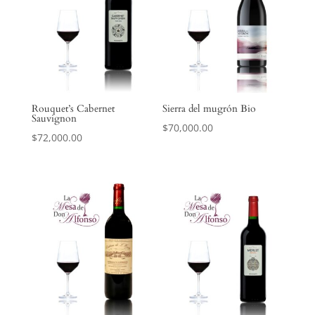
Rouquet’s Cabernet
Sierra del mugrón Bio
Sauvignon
$
70,000.00
$
72,000.00