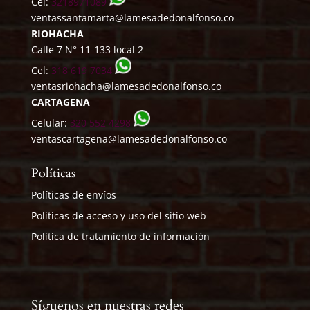
Cel:
3218971089
ventassantamarta@lamesadedonalfonso.co
RIOHACHA
Calle 7 N° 11-133 local 2
Cel:
318 619 7034
ventasriohacha@lamesadedonalfonso.co
CARTAGENA
Celular:
320 552 4298
ventascartagena@lamesadedonalfonso.co
Políticas
Políticas de envíos
Políticas de acceso y uso del sitio web
Política de tratamiento de información
Síguenos en nuestras redes