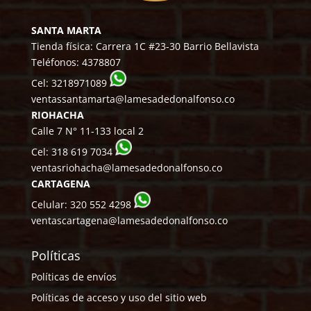
SANTA MARTA
Tienda física: Carrera 1C #23-30 Barrio Bellavista
Teléfonos:
4378807
Cel:
3218971089
ventassantamarta@lamesadedonalfonso.co
RIOHACHA
Calle 7 N° 11-133 local 2
Cel:
318 619 7034
ventasriohacha@lamesadedonalfonso.co
CARTAGENA
Celular:
320 552 4298
ventascartagena@lamesadedonalfonso.co
Políticas
Políticas de envíos
Políticas de acceso y uso del sitio web