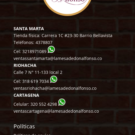
SANTA MARTA
Tienda física: Carrera 1C #23-30 Barrio Bellavista
Teléfonos:
4378807
Cel:
3218971089
ventassantamarta@lamesadedonalfonso.co
RIOHACHA
Calle 7 N° 11-133 local 2
Cel:
318 619 7034
ventasriohacha@lamesadedonalfonso.co
CARTAGENA
Celular:
320 552 4298
ventascartagena@lamesadedonalfonso.co
Políticas