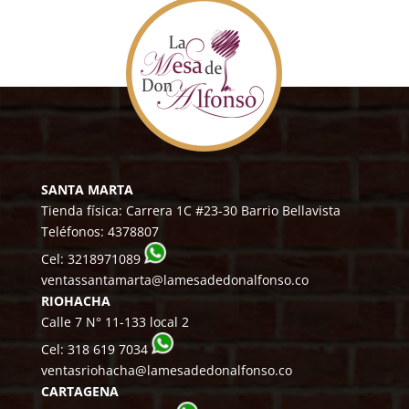
SANTA MARTA
Tienda física: Carrera 1C #23-30 Barrio Bellavista
Teléfonos:
4378807
Cel:
3218971089
ventassantamarta@lamesadedonalfonso.co
RIOHACHA
Calle 7 N° 11-133 local 2
Cel:
318 619 7034
ventasriohacha@lamesadedonalfonso.co
CARTAGENA