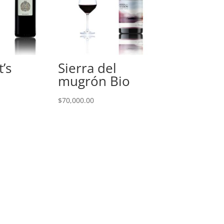
’s
Sierra del
mugrón Bio
$
70,000.00