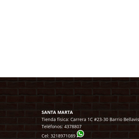
SANTA MARTA
Tienda física: Carrera 1C #23-30 Barrio Bellavi
Teléfonos:
4378807
Cel:
3218971089