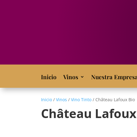
Inicio
Vinos
Nuestra Empres
Inicio
/
Vinos
/
Vino Tinto
/ Château Lafoux Bio
Château Lafoux