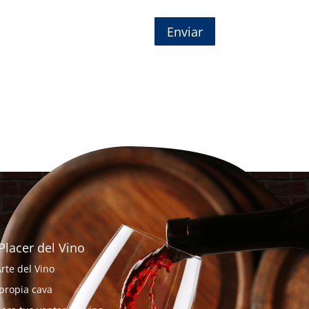
Enviar
 Placer del Vino
Arte del Vino
propia cava