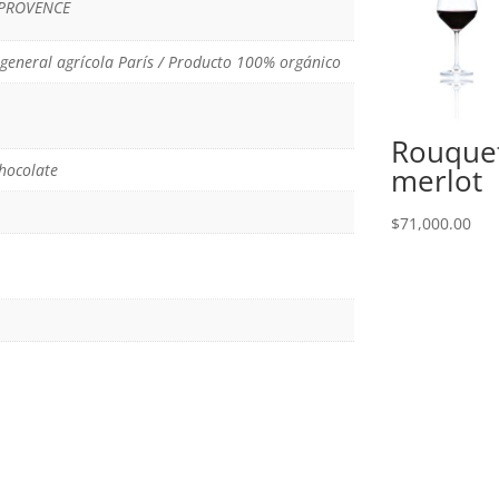
 PROVENCE
general agrícola París / Producto 100% orgánico
Rouquet
chocolate
merlot
$
71,000.00