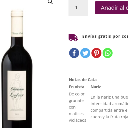
Château
Añadir al 
Lafoux
Bio
cantidad
Envíos gratis por c

Notas de Cata
En vista
Nariz
De color
En la nariz una bu
granate
intensidad aromáti
con
compartida entre e
matices
cuero y la fruta roja
violáceos