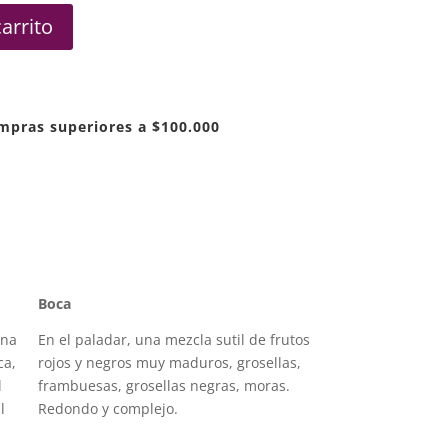
carrito
ompras superiores a $100.000
Boca
ena
En el paladar, una mezcla sutil de frutos
ca,
rojos y negros muy maduros, grosellas,
l
frambuesas, grosellas negras, moras.
l
Redondo y complejo.