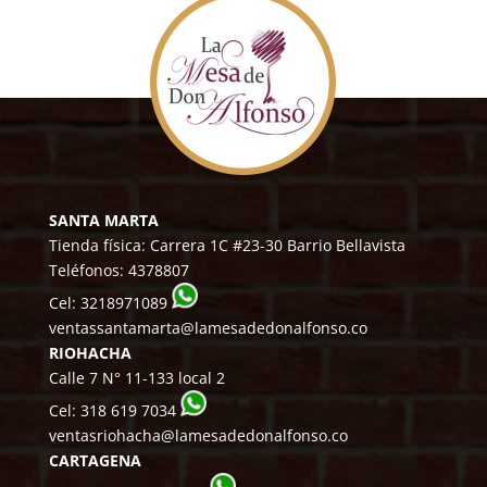
SANTA MARTA
Tienda física: Carrera 1C #23-30 Barrio Bellavista
Teléfonos:
4378807
Cel:
3218971089
ventassantamarta@lamesadedonalfonso.co
RIOHACHA
Calle 7 N° 11-133 local 2
Cel:
318 619 7034
ventasriohacha@lamesadedonalfonso.co
CARTAGENA