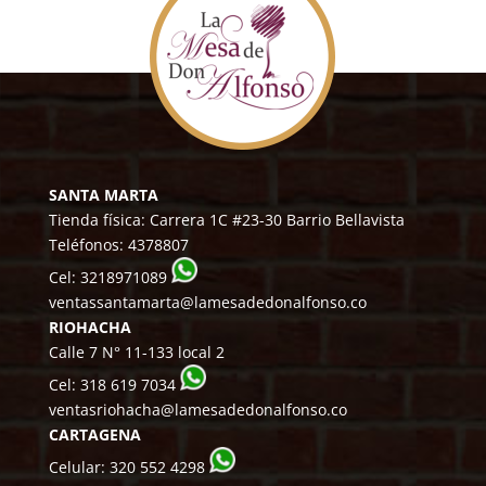
SANTA MARTA
Tienda física: Carrera 1C #23-30 Barrio Bellavista
Teléfonos:
4378807
Cel:
3218971089
ventassantamarta@lamesadedonalfonso.co
RIOHACHA
Calle 7 N° 11-133 local 2
Cel:
318 619 7034
ventasriohacha@lamesadedonalfonso.co
CARTAGENA
Celular:
320 552 4298