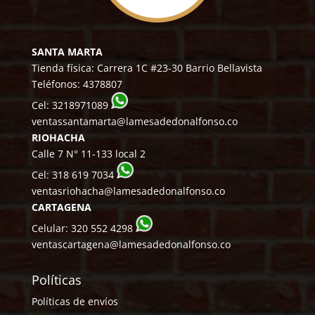
SANTA MARTA
Tienda física: Carrera 1C #23-30 Barrio Bellavista
Teléfonos:
4378807
Cel:
3218971089
ventassantamarta@lamesadedonalfonso.co
RIOHACHA
Calle 7 N° 11-133 local 2
Cel:
318 619 7034
ventasriohacha@lamesadedonalfonso.co
CARTAGENA
Celular:
320 552 4298
ventascartagena@lamesadedonalfonso.co
Políticas
Políticas de envíos