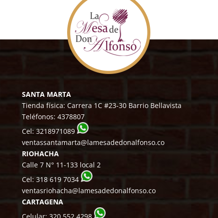
SANTA MARTA
Tienda física: Carrera 1C #23-30 Barrio Bellavista
Teléfonos:
4378807
Cel:
3218971089
ventassantamarta@lamesadedonalfonso.co
RIOHACHA
Calle 7 N° 11-133 local 2
Cel:
318 619 7034
ventasriohacha@lamesadedonalfonso.co
CARTAGENA
Celular:
320 552 4298