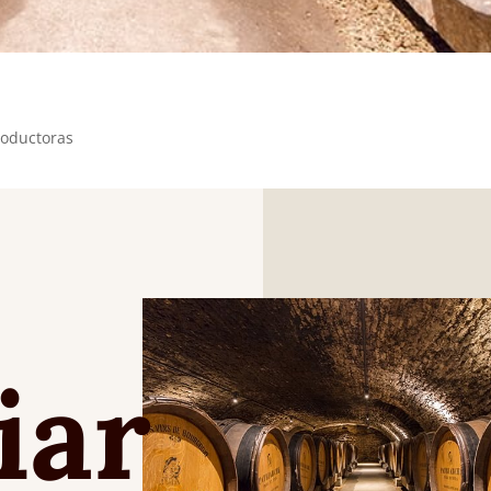
roductoras
iar