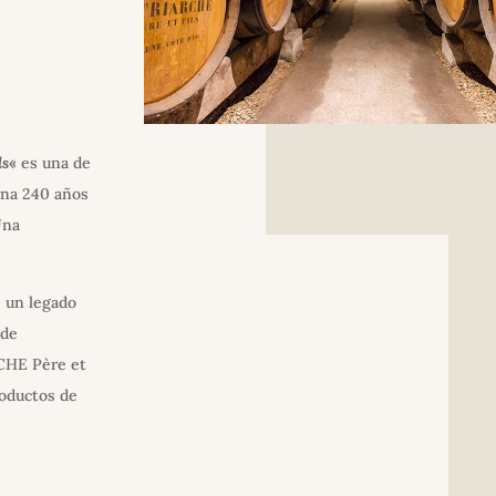
ls
«
es una de
rna 240 años
Una
, un legado
 de
RCHE Père et
roductos de